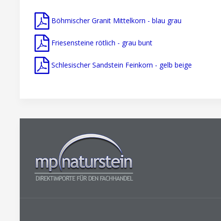
Böhmischer Granit Mittelkorn - blau grau
Friesensteine rötlich - grau bunt
Schlesischer Sandstein Feinkorn - gelb beige